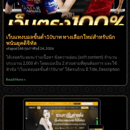
เว็บแทงบอลขั้นต่ำ10บาท ทางเลือกใหม่สำหรับนัก
พนันยุคดิจิทัล
ufagoal168
กุมภาพันธ์ 26, 2026
ได้เลยครับ ผมจะร่างเนื้อหา ข้อความอ่อน (soft content) จำนวน
ประมาณ 2,000 คำ โดยแบ่งเป็น 2 ส่วนตามที่คุณต้องการ และใช้
หัวข้อ “เว็บแทงบอลขั้นต่ำ10บาท” ให้ครบถ้วน มี Title, Description
Read More »