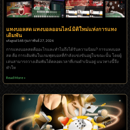
แทงบอลสด แทงบอลออนไลน์ มิติใหม่แห่งการแทง
เดิมพัน
ufagoal168
กุมภาพันธ์ 27, 2026
การแทงบอลสดคืออะไรและทำไมถึงได้รับความนิยม? การแทงบอล
สด คือ การเดิมพันในเกมฟุตบอลที่กำลังแข่งขันอยู่ในขณะนั้น โดยผู้
เล่นสามารถวางเดิมพันได้ตลอดเวลาที่เกมดำเนินอยู่ แนวทางนี้จึง
ทำให
Read More »