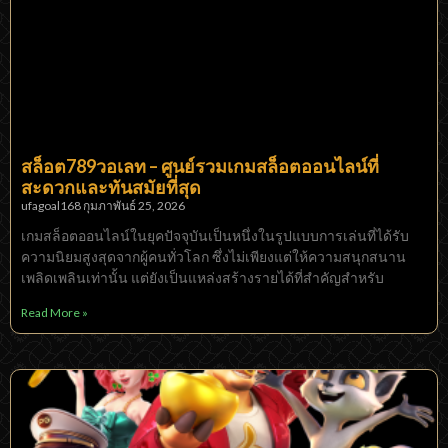
สล็อต789วอเลท – ศูนย์รวมเกมสล็อตออนไลน์ที่
สะดวกและทันสมัยที่สุด
ufagoal168
กุมภาพันธ์ 25, 2026
เกมสล็อตออนไลน์ในยุคปัจจุบันเป็นหนึ่งในรูปแบบการเล่นที่ได้รับ
ความนิยมสูงสุดจากผู้คนทั่วโลก ซึ่งไม่เพียงแต่ให้ความสนุกสนาน
เพลิดเพลินเท่านั้น แต่ยังเป็นแหล่งสร้างรายได้ที่สำคัญสำหรับ
Read More »