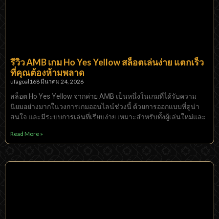
รีวิว AMB เกม Ho Yes Yellow สล็อตเล่นง่าย แตกเร็ว
ที่คุณต้องห้ามพลาด
ufagoal168
มีนาคม 24, 2026
สล็อต Ho Yes Yellow จากค่าย AMB เป็นหนึ่งในเกมที่ได้รับความ
นิยมอย่างมากในวงการเกมออนไลน์ช่วงนี้ ด้วยการออกแบบที่ดูน่า
สนใจ และมีระบบการเล่นที่เรียบง่าย เหมาะสำหรับทั้งผู้เล่นใหม่และ
Read More »