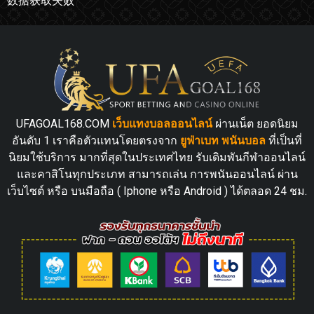
UFAGOAL168.COM
เว็บแทงบอลออนไลน์
ผ่านเน็ต ยอดนิยม
อันดับ 1 เราคือตัวแทนโดยตรงจาก
ยูฟ่าเบท พนันบอล
ที่เป็นที่
นิยมใช้บริการ มากที่สุดในประเทศไทย รับเดิมพันกีฬาออนไลน์
และคาสิโนทุกประเภท สามารถเล่น การพนันออนไลน์ ผ่าน
เว็บไซต์ หรือ บนมือถือ ( Iphone หรือ Android ) ได้ตลอด 24 ชม.