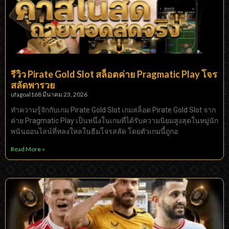
รีวิว Pirate Gold Slot สล็อตค่าย Pragmatic Play โจร
สลัดพารวย
ufagoal168
มีนาคม 23, 2026
ทำความรู้จักกับเกม Pirate Gold Slot เกมสล็อต Pirate Gold Slot จาก
ค่าย Pragmatic Play เป็นหนึ่งในเกมที่ได้รับความนิยมสูงสุดในหมู่นัก
พนันออนไลน์ที่หลงใหลในธีมโจรสลัด โดยตัวเกมนี้ถูกอ
Read More »