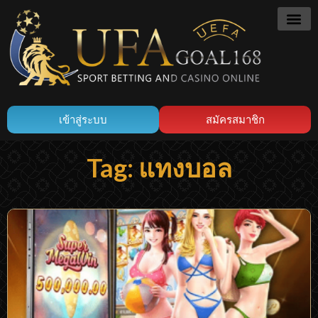
เข้าสู่ระบบ
สมัครสมาชิก
Tag: แทงบอล