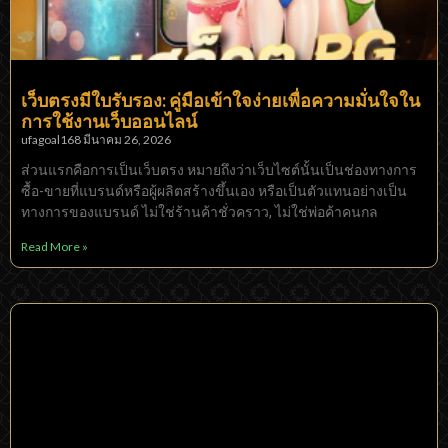
เว็บตรงมีใบรับรอง: คู่มือเข้าใจง่ายเพื่อความมั่นใจใน
การใช้งานเว็บออนไลน์
ufagoal168
มีนาคม 26, 2026
ส่วนแรกคือการเป็นเว็บตรง หมายถึงว่าเว็บไซต์นั้นเป็นช่องทางการ
ซื้อ-ขายที่แบรนด์หรือผู้ผลิตสร้างขึ้นเอง หรือเป็นตัวแทนอย่างเป็น
ทางการของแบรนด์ ไม่ใช่ร้านค้าชั่วคราว, ไม่ใช่พ่อค้าคนกล
Read More »