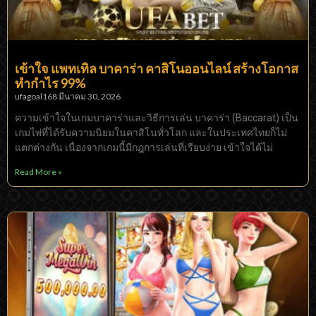
เข้าใจ แพทเทิล บาคาร่า คาสิโนออนไลน์ สร้างโอกาส
ทำกำไร 99%
ufagoal168
มีนาคม 30, 2026
ความเข้าใจในเกมบาคาร่าและวิธีการเล่น บาคาร่า (Baccarat) เป็น
เกมไพ่ที่ได้รับความนิยมในคาสิโนทั่วโลก และในประเทศไทยก็ไม่
แตกต่างกัน เนื่องจากเกมนี้มีกฎการเล่นที่เรียบง่าย เข้าใจได้ไม่
Read More »