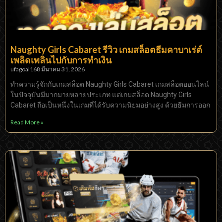
Naughty Girls Cabaret รีวิว เกมสล็อตธีมคาบาเร่ต์
เพลิดเพลินไปกับการทำเงิน
ufagoal168
มีนาคม 31, 2026
ทำความรู้จักกับเกมสล็อต Naughty Girls Cabaret เกมสล็อตออนไลน์
ในปัจจุบันมีมากมายหลายประเภท แต่เกมสล็อต Naughty Girls
Cabaret ถือเป็นหนึ่งในเกมที่ได้รับความนิยมอย่างสูง ด้วยธีมการออก
Read More »