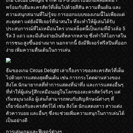
เกม Circus Delight จากค่าย PG Soft เป็นเกมสล็อตที่มา
พร้อมกับธีมละครสัตว์ที่เต็มไปด้วยสีสัน ความตื่นเต้น และ
ความสนุกสนานที่ไม่รู้จบ การออกแบบของเกมนี้ไม่เพียงแต่
สะดุดตา แต่ยังมีฟีเจอร์ที่น่าสนใจ ที่จะทำให้ผู้เล่นได้รับ
ประสบการณ์ที่ไม่เหมือนใคร เกมสล็อตนี้เป็นเกมที่มีวงล้อ 5
รีล 3 แถว และมีเส้นจ่ายเงินที่หลากหลาย ซึ่งทำให้โอกาสใน
การชนะสูงขึ้นอย่างมาก นอกจากนี้ ยังมีฟีเจอร์ฟรีสปินที่ออก
ง่าย เพิ่มความตื่นเต้นในการเล่น
ธีมของเกม Circus Delight เล่าเรื่องราวของละครสัตว์ที่เต็ม
ไปด้วยการแสดงสุดตื่นเต้น เช่น การกระโดดผ่านห่วงของ
สิงโต นักมายากลที่ทำการแสดงที่น่าทึ่ง และการแสดงอื่นๆ
ที่ทำให้ผู้เล่นรู้สึกเหมือนอยู่ในโลกของละครสัตว์จริงๆ แค่
เริ่มหมุนวงล้อ ผู้เล่นก็สามารถพบกับสัญลักษณ์ต่างๆ ที่
เกี่ยวข้องกับละครสัตว์ได้ เช่น สิงโต นักแสดงสาว สาวแต่ง
ตัวคาวบอย และอื่นๆ ซึ่งจะช่วยเพิ่มความสนุกในการเล่นได้
เป็นอย่างดี
การเล่นเกมและฟีเจอร์ต่างๆ