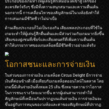
ประกอบของเกมทำให้ผู้เล่นรู้สึกเหมือนได้เข้าสู่โลกของ
ละครสัตว์จริงๆ ซึ่งมีทั้งความสนุกสนานและความตื่นเต้น
นอกจากนี้ การเคลื่อนไหวของสัญลักษณ์ในวงล้อยังทำให้
การเล่นเกมมีชีวิตชีวาไม่น่าเบื่อ
ด้านเสียงประกอบก็ไม่เป็นรองกัน เสียงเพลงประกอบที่ใช้ใน
เกมจะทำให้ผู้เล่นรู้สึกตื่นเต้นและมีส่วนร่วมกับเกมมากยิ่งขึ้น
เสียงของฝูงชนที่เชียร์และเสียงดนตรีที่เพิ่มความตื่นเต้น
ทำให้บรรยากาศของเกมสล็อตนี้มีชีวิตชีวาอย่างแท้จริง
โอกาสชนะและการจ่ายเงิน
ในส่วนของการจ่ายเงิน เกมสล็อต Circus Delight มีการจ่าย
เงินที่ค่อนข้างดี เมื่อเทียบกับเกมสล็อตออนไลน์ในตลาด โดย
เกมนี้มีเส้นจ่ายเงินทั้งหมด 25 เส้น ซึ่งหมายความว่าโอกาส
ในการชนะรางวัลจะมากขึ้น หากผู้เล่นสามารถทำให้
สัญลักษณ์ที่เหมือนกันปรากฏบนเส้นจ่ายเงิน การจ่ายเงินจะ
ขึ้นอยู่กับการหมุนของวงล้อและค่าของสัญลักษณ์ที่ปรากฏ