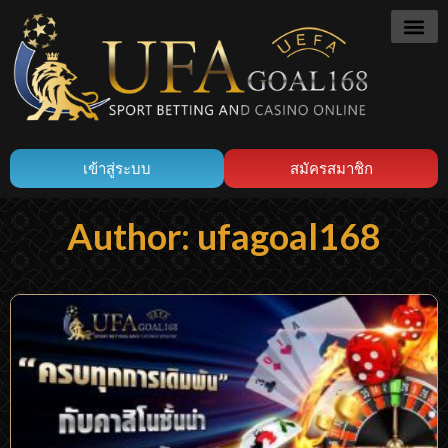
เข้าสู่ระบบ
สมัครสมาชิก
Author:
ufagoal168