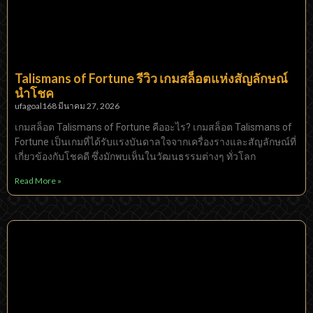
Talismans of Fortune รีวิว เกมสล็อตแห่งสัญลักษณ์
นำโชค
ufagoal168
มีนาคม 27, 2026
เกมสล็อต Talismans of Fortune คืออะไร? เกมสล็อต Talismans of
Fortune เป็นเกมที่ได้รับแรงบันดาลใจจากเครื่องรางและสัญลักษณ์ที่
เกี่ยวข้องกับโชคดี ซึ่งมักพบเห็นในวัฒนธรรมต่างๆ ทั่วโลก
Read More »