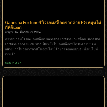
Ganesha Fortune รีวิว เกมสล็อตจากค่าย PG หมุนไม่
กี่ทีก็แตก
ufagoal168
มีนาคม 29, 2026
ความน่าสนใจของเกมสล็อต Ganesha Fortune เกมสล็อต Ganesha
Fortune จากค่าย PG Slot เป็นหนึ่งในเกมสล็อตที่ได้รับความนิยม
อย่างมากในวงการคาสิโนออนไลน์ ด้วยการออกแบบธีมที่เน้นไปที่
เทพเจ้า
Read More »