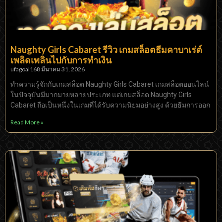
Naughty Girls Cabaret รีวิว เกมสล็อตธีมคาบาเร่ต์
เพลิดเพลินไปกับการทำเงิน
ufagoal168
มีนาคม 31, 2026
ทำความรู้จักกับเกมสล็อต Naughty Girls Cabaret เกมสล็อตออนไลน์
ในปัจจุบันมีมากมายหลายประเภท แต่เกมสล็อต Naughty Girls
Cabaret ถือเป็นหนึ่งในเกมที่ได้รับความนิยมอย่างสูง ด้วยธีมการออก
Read More »