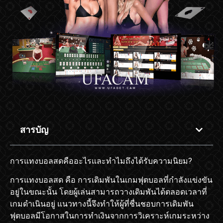
สารบัญ
การแทงบอลสดคืออะไรและทำไมถึงได้รับความนิยม?
การแทงบอลสด คือ การเดิมพันในเกมฟุตบอลที่กำลังแข่งขัน
อยู่ในขณะนั้น โดยผู้เล่นสามารถวางเดิมพันได้ตลอดเวลาที่
เกมดำเนินอยู่ แนวทางนี้จึงทำให้ผู้ที่ชื่นชอบการเดิมพัน
ฟุตบอลมีโอกาสในการทำเงินจากการวิเคราะห์เกมระหว่าง