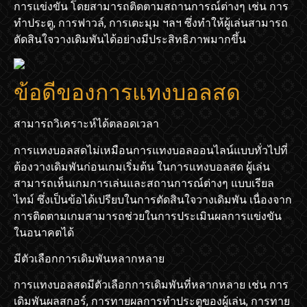
การแข่งขัน โดยสามารถติดตามสถานการณ์ต่างๆ เช่น การ
ทำประตู, การฟาวล์, การเตะมุม ฯลฯ ซึ่งทำให้ผู้เล่นสามารถ
ตัดสินใจวางเดิมพันได้อย่างมีประสิทธิภาพมากขึ้น
ข้อดีของการแทงบอลสด
สามารถวิเคราะห์ได้ตลอดเวลา
การแทงบอลสดไม่เหมือนการแทงบอลออนไลน์แบบทั่วไปที่
ต้องวางเดิมพันก่อนเกมเริ่มต้น ในการแทงบอลสด ผู้เล่น
สามารถเห็นเกมการเล่นและสถานการณ์ต่างๆ แบบเรียล
ไทม์ ซึ่งเป็นข้อได้เปรียบในการตัดสินใจวางเดิมพัน เนื่องจาก
การติดตามเกมสามารถช่วยในการประเมินผลการแข่งขัน
ในอนาคตได้
มีตัวเลือกการเดิมพันหลากหลาย
การแทงบอลสดมีตัวเลือกการเดิมพันที่หลากหลาย เช่น การ
เดิมพันผลสกอร์, การทายผลการทำประตูของผู้เล่น, การทาย