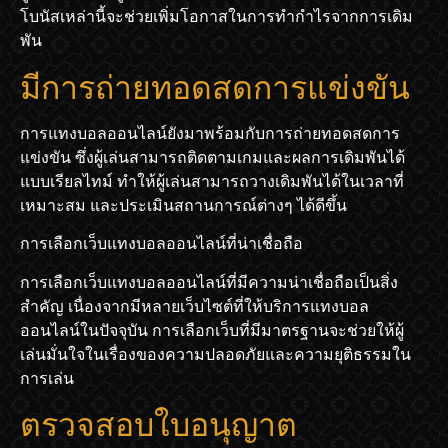
โบนัสเหล่านี้จะช่วยเพิ่มโอกาสในการทำกำไรจากการเดิม
พัน
มีการถ่ายทอดสดการแข่งขัน
การแทงบอลออนไลน์ยังมาพร้อมกับการถ่ายทอดสดการ
แข่งขัน ซึ่งผู้เล่นสามารถติดตามเกมและผลการเดิมพันได้
แบบเรียลไทม์ ทำให้ผู้เล่นสามารถวางเดิมพันได้ในเวลาที่
เหมาะสม และประเมินสถานการณ์ต่างๆ ได้ดีขึ้น
การเลือกเว็บแทงบอลออนไลน์ที่น่าเชื่อถือ
การเลือกเว็บแทงบอลออนไลน์ที่มีความน่าเชื่อถือเป็นสิ่ง
สำคัญ เนื่องจากมีหลายเว็บไซต์ที่ให้บริการแทงบอล
ออนไลน์ในปัจจุบัน การเลือกเว็บที่มีมาตรฐานจะช่วยให้ผู้
เล่นมั่นใจในเรื่องของความปลอดภัยและความยุติธรรมใน
การเล่น
ตรวจสอบใบอนุญาต