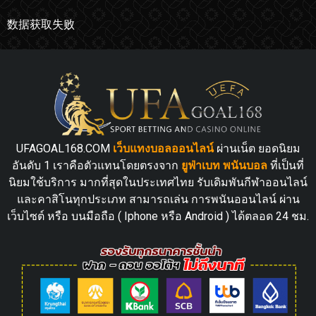
数据获取失败
UFAGOAL168.COM
เว็บแทงบอลออนไลน์
ผ่านเน็ต ยอดนิยม
อันดับ 1 เราคือตัวแทนโดยตรงจาก
ยูฟ่าเบท พนันบอล
ที่เป็นที่
นิยมใช้บริการ มากที่สุดในประเทศไทย รับเดิมพันกีฬาออนไลน์
และคาสิโนทุกประเภท สามารถเล่น การพนันออนไลน์ ผ่าน
เว็บไซต์ หรือ บนมือถือ ( Iphone หรือ Android ) ได้ตลอด 24 ชม.