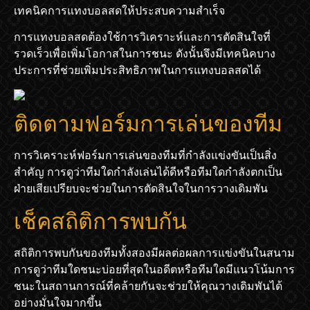
เทคนิคการแทงบอลสดให้ประสบความสำเร็จ
การแทงบอลสดต้องใช้การวิเคราะห์และการตัดสินใจที่
รวดเร็วเพื่อเพิ่มโอกาสในการชนะ ดังนั้นจึงมีเทคนิคบาง
ประการที่ช่วยเพิ่มประสิทธิภาพในการแทงบอลสดได้
ติดตามฟอร์มการเล่นของทีม
การวิเคราะห์ฟอร์มการเล่นของทีมที่กำลังแข่งขันเป็นสิ่ง
สำคัญ การดูว่าทีมใดกำลังเล่นได้ดีหรือทีมใดกำลังตกเป็น
ฝ่ายเสียเปรียบจะช่วยในการตัดสินใจในการวางเดิมพัน
เช็คสถิติการพบกัน
สถิติการพบกันของทีมทั้งสองมีผลต่อผลการแข่งขันในสนาม
การดูว่าทีมใดชนะบ่อยที่สุดในอดีตหรือทีมใดมีแนวโน้มการ
ชนะในสถานการณ์ที่คล้ายกันจะช่วยให้คุณวางเดิมพันได้
อย่างมั่นใจมากขึ้น