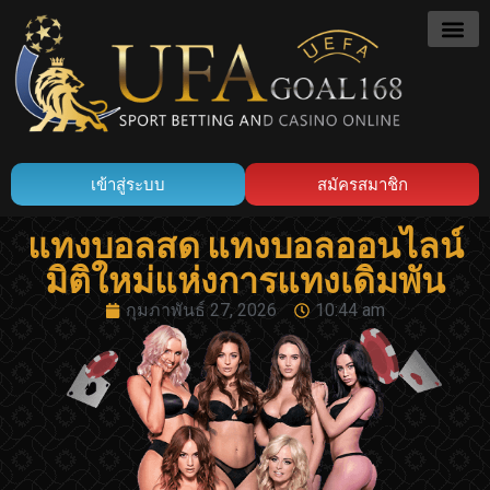
เข้าสู่ระบบ
สมัครสมาชิก
แทงบอลสด แทงบอลออนไลน์
มิติใหม่แห่งการแทงเดิมพัน
กุมภาพันธ์ 27, 2026
10:44 am