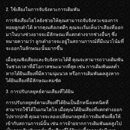
2. ใช้เสียงในการจับจังหวะการเดิมพัน
การฟังเสียงไฮโลยังช่วยให้คุณสามารถจับจังหวะของการ
ทอยลูกเต๋าได้ หากคุณสังเกตดีๆ คุณจะเริ่มเห็นว่าเสียงที่ออก
มาในบางช่วงอาจจะมีลักษณะที่แตกต่างจากช่วงอื่นๆ ซึ่ง
หมายความว่า ลูกเต๋าอาจจะอยู่ในสถานการณ์ที่มีแนวโน้มที่
จะออกในลักษณะนั้นมากขึ้น
เมื่อคุณฟังเสียงและจับจังหวะได้ดี คุณจะสามารถวางเดิมพัน
ในช่วงเวลาที่มีโอกาสชนะมากที่สุด เช่น การเดิมพันผลต่ำ
หากได้ยินเสียงที่มีความนุ่มนวล หรือการเดิมพันผลสูงหาก
ได้ยินเสียงที่มีลักษณะคมชัด
3. การปรับกลยุทธ์ตามเสียงที่ได้ยิน
การปรับกลยุทธ์ตามเสียงที่ได้ยินเป็นอีกหนึ่งเทคนิคที่
สามารถใช้ได้ในเกมไฮโล เมื่อคุณได้ยินเสียงที่แตกต่างออก
ไปจากปกติ คุณอาจจะลองเปลี่ยนกลยุทธ์การเดิมพันเพื่อให้
เข้ากับสถานการณ์นั้น เช่น การย้ายจากการเดิมพันผลสูงไป