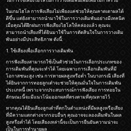
วิธีการใช้เสียงไฮโลในการวางเดิมพันเพื่อเพิ่มโอกาสรวย
ในเกมไฮโล การฟังเสียงไม่เพียงแค่ช่วยให้คุณคาดเดาผลได้
ดีขึ้น แต่ยังสามารถนำมาใช้ในการวางเดิมพันอย่างมีเทคนิค
เมื่อคุณได้ฝึกฝนการฟังเสียงไฮโลให้คล่องแล้ว คุณจะ
สามารถนำเสียงที่ได้ยินมาใช้ในการตัดสินใจในการวางเดิม
พันอย่างมีประสิทธิภาพ ดังนี้:
1. ใช้เสียงเพื่อเลือกการวางเดิมพัน
การฟังเสียงสามารถใช้เป็นตัวช่วยในการเลือกประเภทของ
การเดิมพันที่คุณจะทำได้ โดยเฉพาะการเลือกเดิมพันที่มี
โอกาสชนะสูง เช่น การทายผลสูงหรือต่ำ ในบางกรณี เสียงที่
ได้ยินจากการทอยลูกเต๋าจะช่วยให้คุณมั่นใจในการเดิมพัน
ประเภทนี้ เพราะจากประสบการณ์การฟังเสียง การทอยใน
ลักษณะนี้จะมีแนวโน้มออกผลที่ตรงตามที่คุณทายไว้
หากคุณได้ยินเสียงลูกเต๋าที่ตกในตำแหน่งที่มีผลสูงหรือเสียง
ที่มีความแตกต่างจากรอบอื่นๆ คุณอาจจะลองเดิมพันในผล
สูงหรือต่ำได้ โดยเสียงเหล่านี้จะเป็นการยืนยันความน่าจะ
เป็นในการทำนายผล