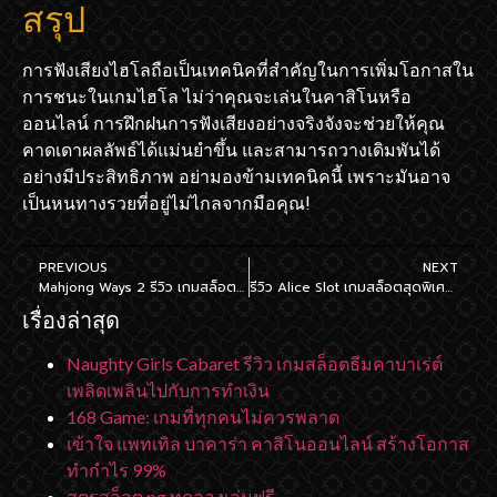
สรุป
การฟังเสียงไฮโลถือเป็นเทคนิคที่สำคัญในการเพิ่มโอกาสใน
การชนะในเกมไฮโล ไม่ว่าคุณจะเล่นในคาสิโนหรือ
ออนไลน์ การฝึกฝนการฟังเสียงอย่างจริงจังจะช่วยให้คุณ
คาดเดาผลลัพธ์ได้แม่นยำขึ้น และสามารถวางเดิมพันได้
อย่างมีประสิทธิภาพ อย่ามองข้ามเทคนิคนี้ เพราะมันอาจ
เป็นหนทางรวยที่อยู่ไม่ไกลจากมือคุณ!
PREVIOUS
NEXT
Mahjong Ways 2 รีวิว เกมสล็อตไพ่นกกระจอก ภาค 2 เกมดัง แตกง่าย ค่าย PG
รีวิว Alice Slot เกมสล็อตสุดพิเศษ จาก SLOTXO เล่นง่าย โบนัสเพียบ
เรื่องล่าสุด
Naughty Girls Cabaret รีวิว เกมสล็อตธีมคาบาเร่ต์
เพลิดเพลินไปกับการทำเงิน
168 Game: เกมที่ทุกคนไม่ควรพลาด
เข้าใจ แพทเทิล บาคาร่า คาสิโนออนไลน์ สร้างโอกาส
ทำกำไร 99%
สูตรสล็อต pg ทดลองเล่นฟรี