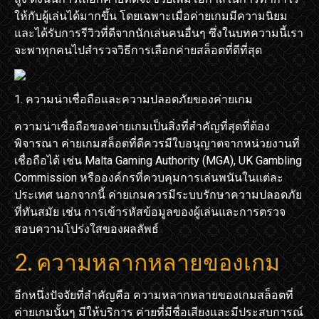
ให้กับผู้เล่นได้มากขึ้น โดยเฉพาะเมื่อค่ายเกมมีความนิยม
และได้รับการรีวิวที่ดีจากนักเล่นคนอื่นๆ ซึ่งในบทความนี้เรา
จะพาทุกคนไปสำรวจวิธีการเลือกค่ายสล็อตที่ดีที่สุด
1. ความน่าเชื่อถือและความปลอดภัยของค่ายเกม
ความน่าเชื่อถือของค่ายเกมเป็นสิ่งที่สำคัญที่สุดที่ต้อง
พิจารณา ค่ายเกมสล็อตที่ดีควรมีใบอนุญาตจากหน่วยงานที่
เชื่อถือได้ เช่น Malta Gaming Authority (MGA), UK Gambling
Commission หรือองค์กรที่ควบคุมการเล่นพนันในแต่ละ
ประเทศ นอกจากนี้ ค่ายเกมควรมีระบบรักษาความปลอดภัย
ที่ทันสมัย เช่น การเข้ารหัสข้อมูลของผู้เล่นและการตรวจ
สอบความโปร่งใสของผลลัพธ์
2. ความหลากหลายของเกม
อีกหนึ่งปัจจัยที่สำคัญคือ ความหลากหลายของเกมสล็อตที่
ค่ายเกมนั้นๆ มีให้บริการ ค่ายที่มีชื่อเสียงและมีประสบการณ์