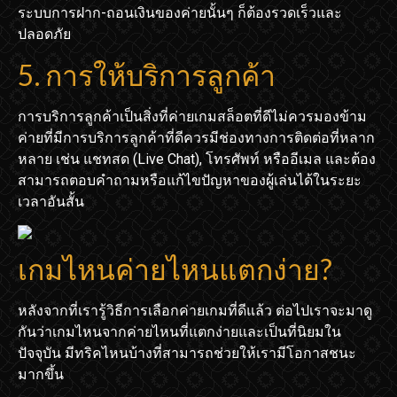
ระบบการฝาก-ถอนเงินของค่ายนั้นๆ ก็ต้องรวดเร็วและ
ปลอดภัย
5. การให้บริการลูกค้า
การบริการลูกค้าเป็นสิ่งที่ค่ายเกมสล็อตที่ดีไม่ควรมองข้าม
ค่ายที่มีการบริการลูกค้าที่ดีควรมีช่องทางการติดต่อที่หลาก
หลาย เช่น แชทสด (Live Chat), โทรศัพท์ หรืออีเมล และต้อง
สามารถตอบคำถามหรือแก้ไขปัญหาของผู้เล่นได้ในระยะ
เวลาอันสั้น
เกมไหนค่ายไหนแตกง่าย?
หลังจากที่เรารู้วิธีการเลือกค่ายเกมที่ดีแล้ว ต่อไปเราจะมาดู
กันว่าเกมไหนจากค่ายไหนที่แตกง่ายและเป็นที่นิยมใน
ปัจจุบัน มีทริคไหนบ้างที่สามารถช่วยให้เรามีโอกาสชนะ
มากขึ้น