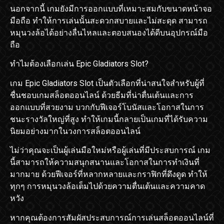
นอกจากนี้ เกมยังมีการออกแบบที่เหมาะสมกับขนาดหน้าจอ
มือถือ ทำให้การเล่นนั้นสะดวกสบายและไม่สะดุด สามารถ
หมุนวงล้อได้อย่างลื่นไหลและตอบสนองได้ดีบนอุปกรณ์มือ
ถือ
ทำไมต้องเลือกเล่น Epic Gladiators Slot?
เกม Epic Gladiators Slot เป็นตัวเลือกที่น่าสนใจสำหรับผู้ที่
ชื่นชอบเกมสล็อตออนไลน์ ด้วยธีมที่น่าตื่นเต้นและการ
ออกแบบที่สวยงาม บวกกับฟีเจอร์โบนัสและโอกาสในการ
ชนะรางวัลใหญ่ที่สูง ทำให้เกมนี้กลายเป็นเกมที่ได้รับความ
นิยมอย่างมากในวงการสล็อตออนไลน์
ไม่ว่าคุณจะเป็นผู้เล่นมือใหม่หรือผู้เล่นที่มีประสบการณ์ เกม
นี้สามารถให้ความสนุกสนานและโอกาสในการทำเงินที่
มากมาย ด้วยฟีเจอร์ที่หลากหลายและกราฟิกที่ดึงดูด ทำให้
ทุกๆ การหมุนวงล้อเต็มไปด้วยความตื่นเต้นและความคาด
หวัง
หากคุณต้องการสัมผัสประสบการณ์การเล่นสล็อตออนไลน์ที่