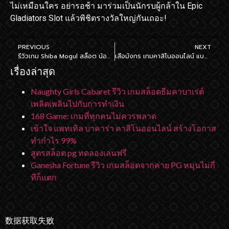
ไม่เหมือนใคร อย่ารอช้า มาร่วมเป็นนักรบผู้กล้าใน Epic
Gladiators Slot แล้วพิชิตรางวัลใหญ่กันเถอะ!
PREVIOUS
NEXT
รีวิวเกม Shiba Mogul สล็อต น้องหมาหน้าโหด แต่แจกอย่างหนัก
เสือมังกร เกมคาสิโนออนไลน์ แบบใบไพ่เดียวก็เล่นได้
เรื่องล่าสุด
Naughty Girls Cabaret รีวิว เกมสล็อตธีมคาบาเร่ต์
เพลิดเพลินไปกับการทำเงิน
168 Game: เกมที่ทุกคนไม่ควรพลาด
เข้าใจ แพทเทิล บาคาร่า คาสิโนออนไลน์ สร้างโอกาส
ทำกำไร 99%
สูตรสล็อต pg ทดลองเล่นฟรี
Ganesha Fortune รีวิว เกมสล็อตจากค่าย PG หมุนไม่กี่
ทีก็แตก
数据获取失败