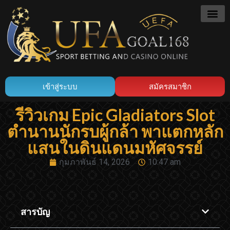
เข้าสู่ระบบ
สมัครสมาชิก
รีวิวเกม Epic Gladiators Slot
ตำนานนักรบผู้กล้า พาแตกหลัก
แสนในดินแดนมหัศจรรย์
กุมภาพันธ์ 14, 2026
10:47 am
สารบัญ